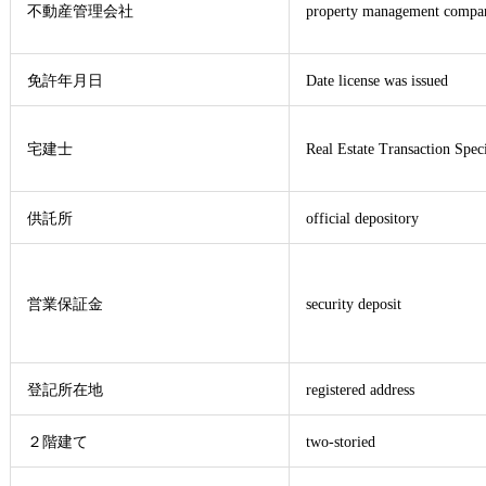
不動産管理会社
property management compa
免許年月日
Date license was issued
宅建士
Real Estate Transaction Speci
供託所
official depository
営業保証金
security deposit
登記所在地
registered address
２階建て
two-storied