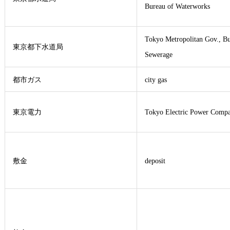
Bureau of Waterworks
Tokyo Metropolitan Gov., Bu
東京都下水道局
Sewerage
都市ガス
city gas
東京電力
Tokyo Electric Power Comp
敷金
deposit