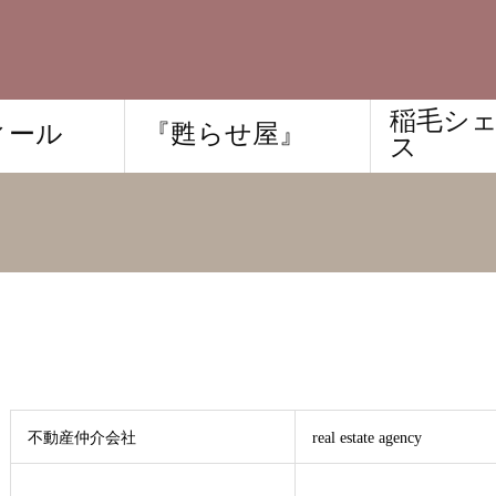
稲毛シ
ィール
『甦らせ屋』
ス
不動産仲介会社
real estate agency