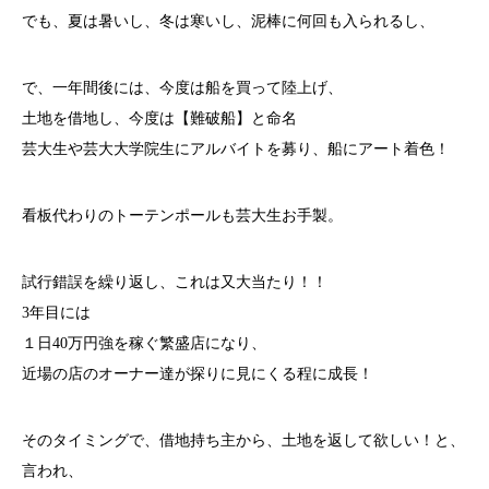
でも、夏は暑いし、冬は寒いし、泥棒に何回も入られるし、
で、一年間後には、今度は船を買って陸上げ、
土地を借地し、今度は【難破船】と命名
芸大生や芸大大学院生にアルバイトを募り、船にアート着色！
看板代わりのトーテンポールも芸大生お手製。
試行錯誤を繰り返し、これは又大当たり！！
3年目には
１日40万円強を稼ぐ繁盛店になり、
近場の店のオーナー達が探りに見にくる程に成長！
そのタイミングで、借地持ち主から、土地を返して欲しい！と、
言われ、