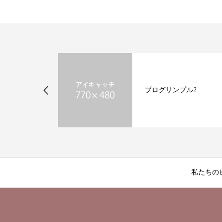
ったブティッ
す～甦らせ屋
ブログサンプル2
私たちの